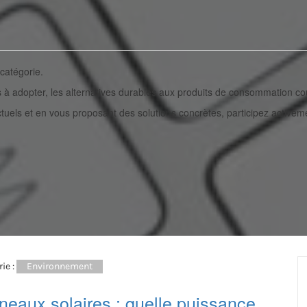
catégorie.
à adopter, les alternatives durables aux produits de consommation coura
uels et en vous proposant des solutions concrètes, participez activem
ie :
Environnement
neaux solaires : quelle puissance