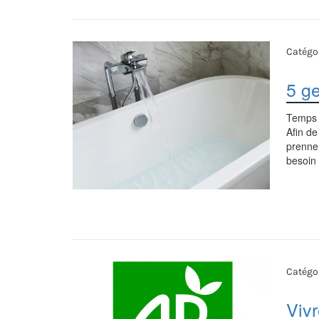
Catégor
5 g
Temps 
Afin de
prenne 
besoin 
Catégor
Vivr