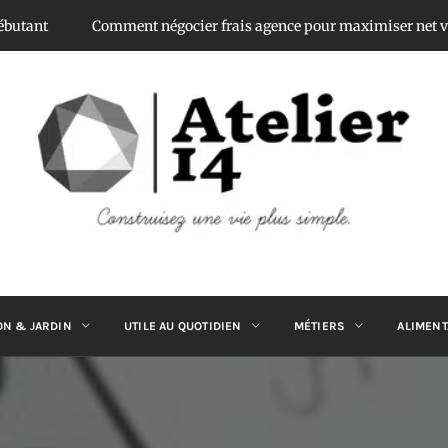
omment négocier frais agence pour maximiser net vendeur
Sa
ATELIER 14
Construisez une vie plus simple.
ON & JARDIN
UTILE AU QUOTIDIEN
MÉTIERS
ALIMENT