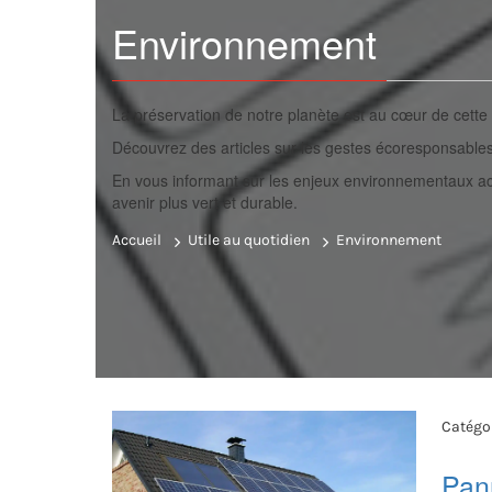
Environnement
La préservation de notre planète est au cœur de cette 
Découvrez des articles sur les gestes écoresponsables 
En vous informant sur les enjeux environnementaux act
avenir plus vert et durable.
Accueil
Utile au quotidien
Environnement
Catégor
Pan