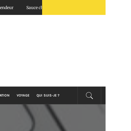
uce chimichurri : top utilisations en BBQ et salades
Quel est l
ATION
VOYAGE
QUI SUIS-JE ?