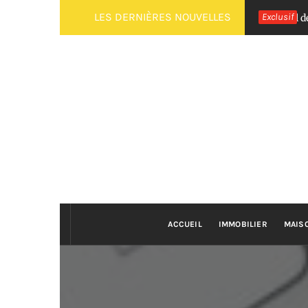
Passer
LES DERNIÈRES NOUVELLES
Exclusif
ment faire une mère kombucha maison : tutoriel débutant
C
au
contenu
ACCUEIL
IMMOBILIER
MAIS