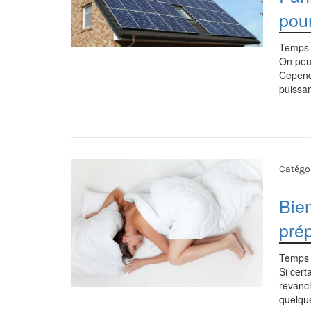
pou
Temps 
On peut
Cependa
puissan
Catégor
Bien
pré
Temps 
Si cert
revanch
quelque