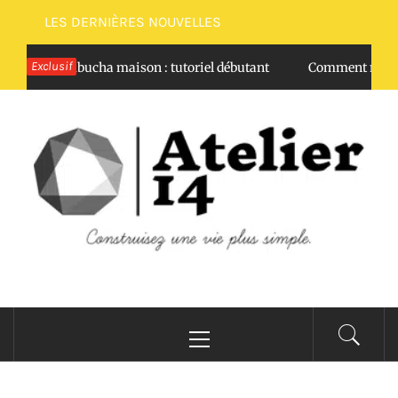
Passer
LES DERNIÈRES NOUVELLES
au
contenu
Exclusif
 mère kombucha maison : tutoriel débutant
Comment négocie
ATELIER 14
Construisez une vie plus simple.
Menu
principal