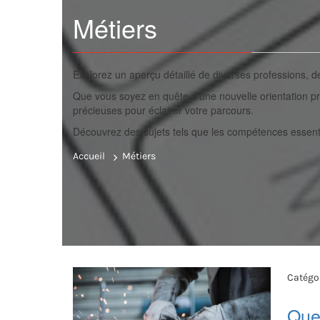
Métiers
Explorez un aperçu détaillé de diverses professions, d
Que vous soyez en quête d’une nouvelle orientation p
précieuses pour éclairer votre parcours.
Découvrez des sujets tels que les compétences essentie
Accueil
Métiers
Catégor
Quel