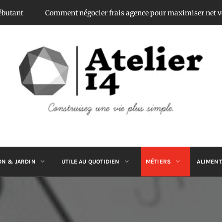
Comment négocier frais agence pour maximiser net vendeur
ATELIER 14
Construisez une vie plus simple.
ON & JARDIN
UTILE AU QUOTIDIEN
MÉTIERS
ALIMENT