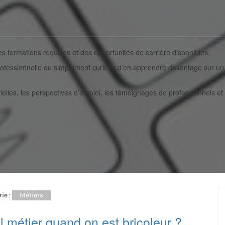
es formations requises et des opportunités de carrière disponibles.
rofessionnelle ou simplement curieux d’en apprendre davantage sur un 
lles, les perspectives d’emploi, les témoignages de professionnels et l
ie :
Métiers
 métier quand on est bricoleur ?