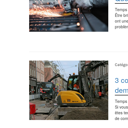
Temps 
Être br
ont une
problèm
Catégor
3 co
dem
Temps 
Si vou
êtes t
de com