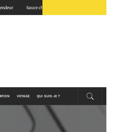
Sauce chimichurri : top utilisations en BBQ et salades
Quel est
ATION
VOYAGE
QUI SUIS-JE ?