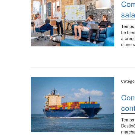
Com
sala
Temps 
Le bien
à prend
d’une s
Catégor
Com
con
Temps 
Destin
marchan