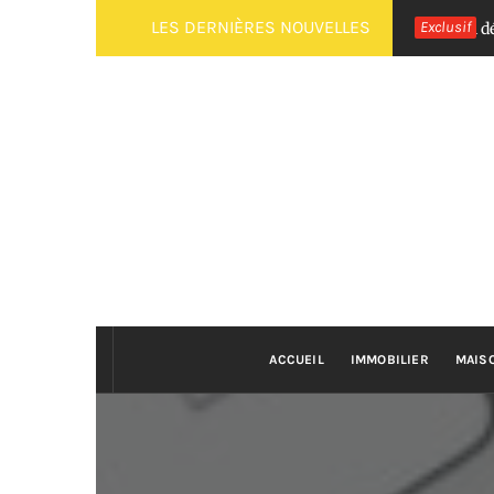
Passer
LES DERNIÈRES NOUVELLES
Exclusif
omment faire une mère kombucha maison : tutoriel débutant
au
contenu
ACCUEIL
IMMOBILIER
MAIS