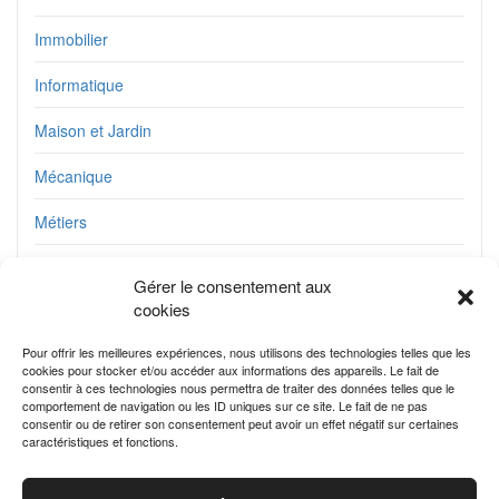
Immobilier
Informatique
Maison et Jardin
Mécanique
Métiers
Plomberie
Gérer le consentement aux
cookies
Service
Pour offrir les meilleures expériences, nous utilisons des technologies telles que les
Travaux
cookies pour stocker et/ou accéder aux informations des appareils. Le fait de
consentir à ces technologies nous permettra de traiter des données telles que le
Utile au quotidien
comportement de navigation ou les ID uniques sur ce site. Le fait de ne pas
consentir ou de retirer son consentement peut avoir un effet négatif sur certaines
caractéristiques et fonctions.
Voyage