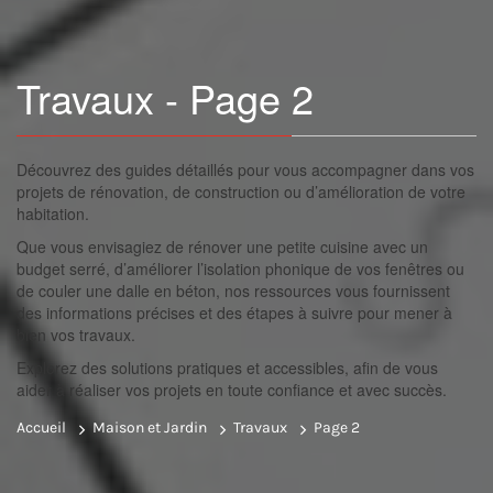
Travaux - Page 2
Découvrez des guides détaillés pour vous accompagner dans vos
projets de rénovation, de construction ou d’amélioration de votre
habitation.
Que vous envisagiez de rénover une petite cuisine avec un
budget serré, d’améliorer l’isolation phonique de vos fenêtres ou
de couler une dalle en béton, nos ressources vous fournissent
des informations précises et des étapes à suivre pour mener à
bien vos travaux.
Explorez des solutions pratiques et accessibles, afin de vous
aider à réaliser vos projets en toute confiance et avec succès.
Accueil
Maison et Jardin
Travaux
Page 2