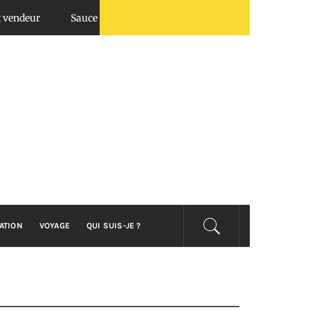
ur
Sauce chimichurri : top utilisations en BBQ et salades
ATION
VOYAGE
QUI SUIS-JE ?