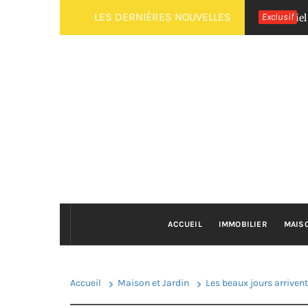
Passer
LES DERNIÈRES NOUVELLES
Exclusif
Comment faire une mère kombucha maison : tutoriel débuta
au
contenu
ACCUEIL
IMMOBILIER
MAIS
Accueil
Maison et Jardin
Les beaux jours arrivent