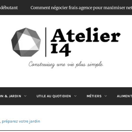
nt
Comment négocier frais agence pour maximiser net vende
ATELIER 14
Construisez une vie plus simple.
ON & JARDIN
UTILE AU QUOTIDIEN
MÉTIERS
ALIMENT
, préparez votre jardin