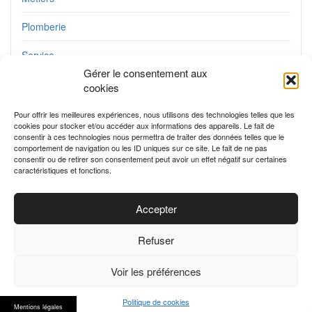
Plomberie
Service
Gérer le consentement aux
Travaux
cookies
Utile au quotidien
Pour offrir les meilleures expériences, nous utilisons des technologies telles que les
cookies pour stocker et/ou accéder aux informations des appareils. Le fait de
consentir à ces technologies nous permettra de traiter des données telles que le
Voyage
comportement de navigation ou les ID uniques sur ce site. Le fait de ne pas
consentir ou de retirer son consentement peut avoir un effet négatif sur certaines
caractéristiques et fonctions.
Accepter
Refuser
2025 Copyright All rights reserved
Voir les préférences
Politique de cookies
Mentions légales