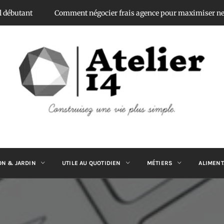
nt
Comment négocier frais agence pour maximiser net vende
ATELIER 14
Construisez une vie plus simple.
ON & JARDIN
UTILE AU QUOTIDIEN
MÉTIERS
ALIMENT