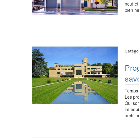
neuf et
bien ne
Catégor
Prog
savo
Temps 
Les pr
Qui so
immobil
archite