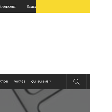
ur
Sauce chimichurri : top utilisations en BBQ et salades
ATION
VOYAGE
QUI SUIS-JE ?