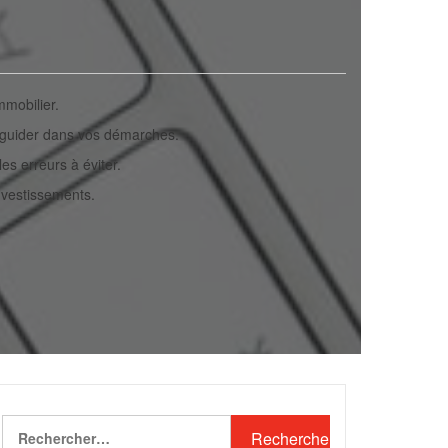
mmobilier.
 guider dans vos démarches.
es erreurs à éviter.
nvestissements.
Rechercher :