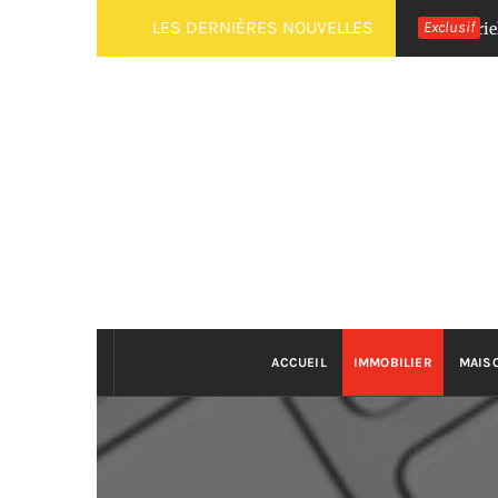
Passer
LES DERNIÈRES NOUVELLES
Exclusif
Comment faire une mère kombucha maison : tutoriel débuta
au
contenu
ACCUEIL
IMMOBILIER
MAIS