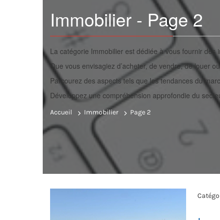
Immobilier - Page 2
La catégorie Immobilier est dédiée à vous fournir des 
Que vous envisagiez d’acheter, de vendre, de louer 
Parcourez des aspects tels que les tendances du marché
Développez une compréhension approfondie du secteur im
Accueil
Immobilier
Page 2
Catégor