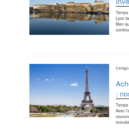
Inve
Temps 
Lyon fa
Bien qu
continu
Catégor
Ache
: no
Temps 
Avec l’
couronn
immobil