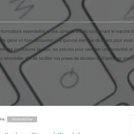
informations essentielles et des conseils avisés concernant le marché i
ou de gérer un bien,découvrez une gamme étendue de sujets pour vous
, les procédures légales, les astuces pour valoriser une propriété et l
mobilier afin de faciliter vos prises de décision et d’optimiser vos i
ie :
Immobilier